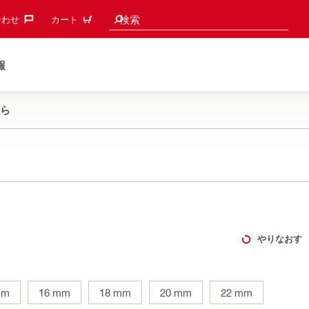
検索候補
検索
わせ‎
カート
報
ら
やりなおす
mm
16 mm
18 mm
20 mm
22 mm