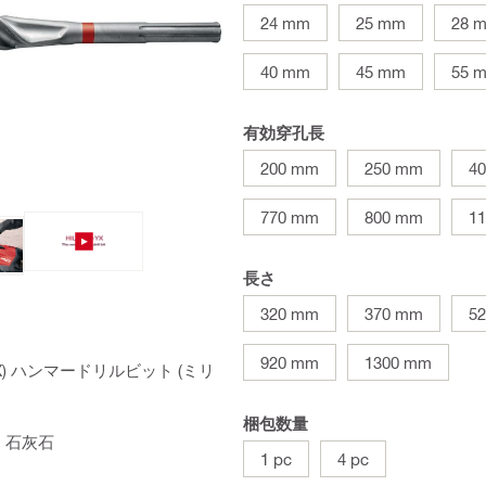
24 mm
25 mm
28 
40 mm
45 mm
55 
有効穿孔長
200 mm
250 mm
4
770 mm
800 mm
1
長さ
320 mm
370 mm
5
920 mm
1300 mm
X) ハンマードリルビット (ミリ
梱包数量
, 石灰石
1 pc
4 pc