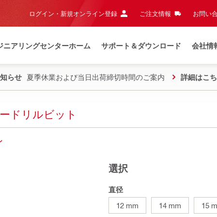
ログイン・新規オンライン登録
ご注文情報
お問い合
ジニアリングセンターホーム
サポート＆ダウンロード
会社情
知らせ
夏季休業および当日出荷締切時間のご案内
詳細はこち
ハンマードリルビット
ン
選択
直径
12 mm
14 mm
15 