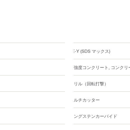
TE-Y (SDS マックス)
高強度コンクリート, コンクリート
ドリル（回転打撃）
マルチカッター
タングステンカーバイド