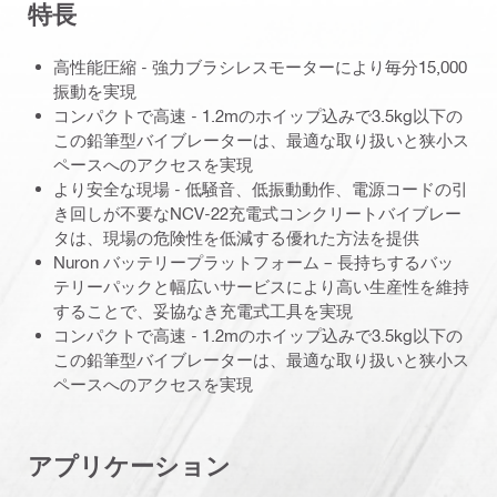
特長
高性能圧縮 - 強力ブラシレスモーターにより毎分15,000
振動を実現
コンパクトで高速 - 1.2mのホイップ込みで3.5kg以下の
この鉛筆型バイブレーターは、最適な取り扱いと狭小ス
ペースへのアクセスを実現
より安全な現場 - 低騒音、低振動動作、電源コードの引
き回しが不要なNCV-22充電式コンクリートバイブレー
タは、現場の危険性を低減する優れた方法を提供
Nuron バッテリープラットフォーム – 長持ちするバッ
テリーパックと幅広いサービスにより高い生産性を維持
することで、妥協なき充電式工具を実現
コンパクトで高速 - 1.2mのホイップ込みで3.5kg以下の
この鉛筆型バイブレーターは、最適な取り扱いと狭小ス
ペースへのアクセスを実現
アプリケーション