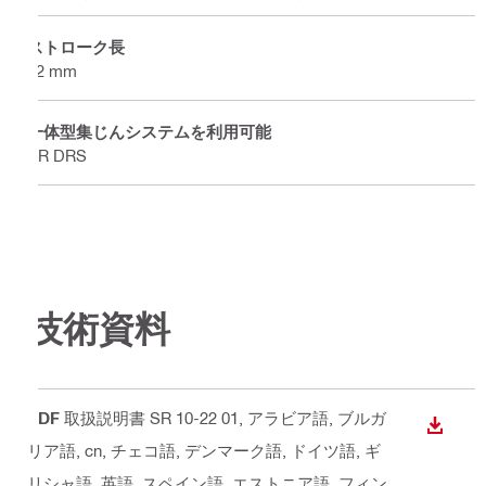
ストローク長
32 mm
一体型集じんシステムを利用可能
SR DRS
技術資料
PDF
取扱説明書 SR 10-22 01
, アラビア語, ブルガ
ダウン
リア語, cn, チェコ語, デンマーク語, ドイツ語, ギ
リシャ語, 英語, スペイン語, エストニア語, フィン