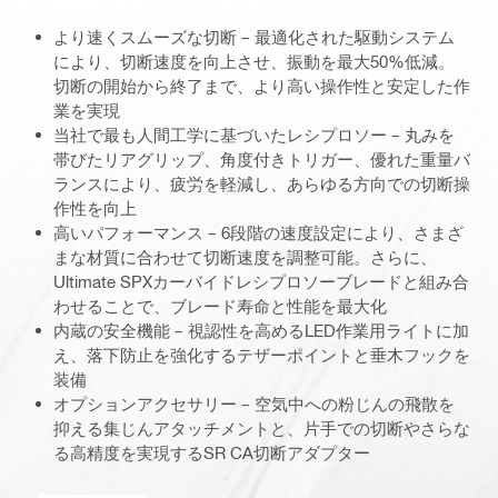
より速くスムーズな切断 – 最適化された駆動システム
により、切断速度を向上させ、振動を最大50%低減。
切断の開始から終了まで、より高い操作性と安定した作
業を実現
当社で最も人間工学に基づいたレシプロソー – 丸みを
帯びたリアグリップ、角度付きトリガー、優れた重量バ
ランスにより、疲労を軽減し、あらゆる方向での切断操
作性を向上
高いパフォーマンス – 6段階の速度設定により、さまざ
まな材質に合わせて切断速度を調整可能。さらに、
Ultimate SPXカーバイドレシプロソーブレードと組み合
わせることで、ブレード寿命と性能を最大化
内蔵の安全機能 – 視認性を高めるLED作業用ライトに加
え、落下防止を強化するテザーポイントと垂木フックを
装備
オプションアクセサリー – 空気中への粉じんの飛散を
抑える集じんアタッチメントと、片手での切断やさらな
る高精度を実現するSR CA切断アダプター