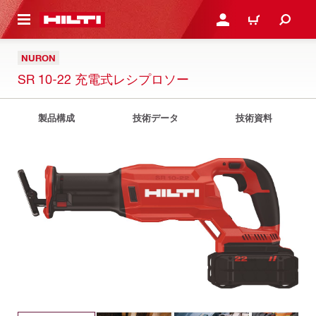
ト内容を表示
ログイン・新規オンライ
カート
NURON
SR 10-22 充電式レシプロソー
製品構成
技術データ
技術資料