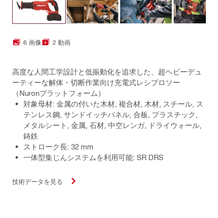
6 画像
2 動画
高度な人間工学設計と低振動化を追求した、超ヘビーデュ
ーティーな解体・切断作業向け充電式レシプロソー
（Nuronプラットフォーム）
対象母材: 金属の付いた木材, 複合材, 木材, スチール, ス
テンレス鋼, サンドイッチパネル, 合板, プラスチック,
メタルシート, 金属, 石材, 中空レンガ, ドライウォール,
鋳鉄
ストローク長: 32 mm
一体型集じんシステムを利用可能: SR DRS
技術データを見る