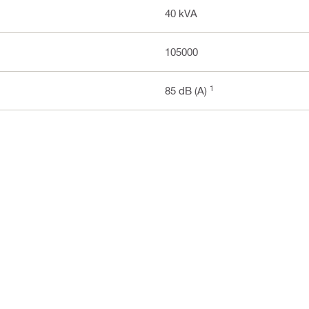
40 kVA
105000
1
85 dB (A)