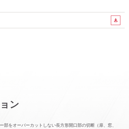
ダウン
ョン
ー部をオーバーカットしない長方形開口部の切断（扉、窓、