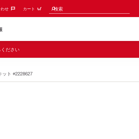
検索候補
検索
わせ‎
カート
報
ちください
 キット
#2228627