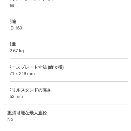
Yes
用途
DD 160
重量
12.67 kg
ベースプレート寸法 (縦ｘ横)
471 x 246 mm
ドリルスタンドの高さ
953 mm
拡張可能な最大直径
No