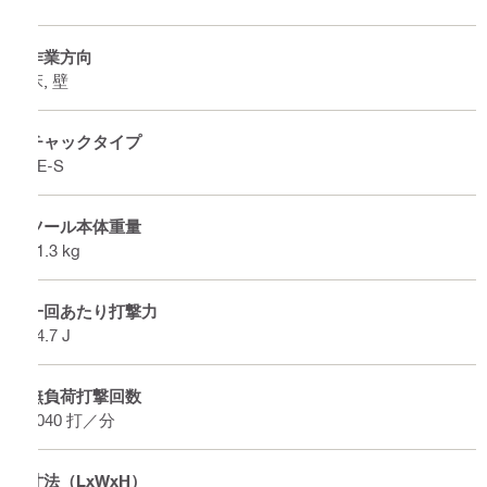
作業方向
床, 壁
チャックタイプ
TE-S
ツール本体重量
11.3 kg
一回あたり打撃力
24.7 J
無負荷打撃回数
2040 打／分
寸法（LxWxH）