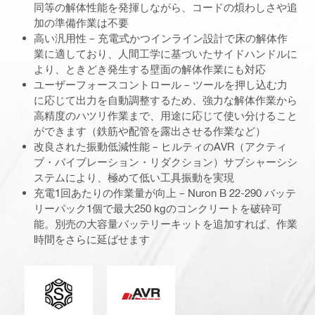
同等の解体性能を発揮しながら、コードの煩わしさや追
加の準備作業は不要
高い汎用性 – 充電式かつインライン設計で床の解体作
業に適しており、人間工学に基づいたサイドハンドルに
より、ときどき発生する壁面の解体作業にも対応
ユーザーフォースコントロール – ツールを押し込む力
に応じて出力を自動調整するため、強力な解体作業から
高精度のハツリ作業まで、用途に応じて使い分けること
ができます（鉄筋や配管を露出させる作業など）
改良された振動低減性能 – ヒルティのAVR（アクティ
ブ・バイブレーション・リダクション）サブシャーシシ
ステムにより、極めて低い工具振動を実現
充電1回あたりの作業量が向上 – Nuron B 22-290 バッテ
リーパック1個で最大250 kgのコンクリートを破砕可
能。別売の大容量バッテリーキットを追加すれば、作業
時間をさらに延ばせます
チャックタイプ
アクティブ・バイブレーション・リダ