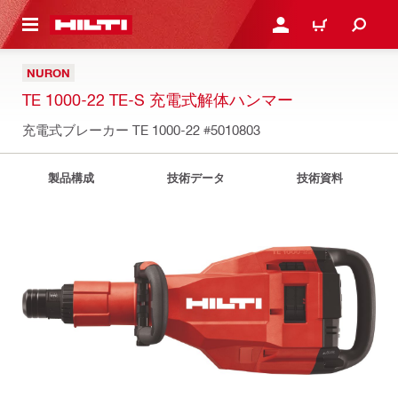
ト内容を表示
ログイン・新規オンライ
カート
NURON
TE 1000-22 TE-S 充電式解体ハンマー
充電式ブレーカー TE 1000-22
#5010803
製品構成
技術データ
技術資料