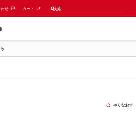
検索候補
検索
わせ‎
カート
報
ら
やりなおす