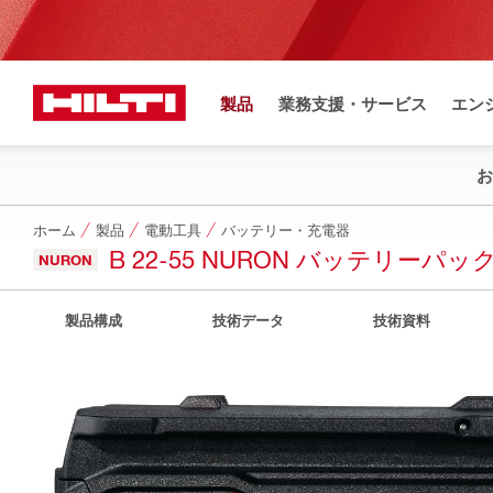
製品
業務支援・サービス
エン
お
ホーム
製品
電動工具
バッテリー・充電器
B 22-55 NURON バッテリーパッ
NURON
製品構成
技術データ
技術資料