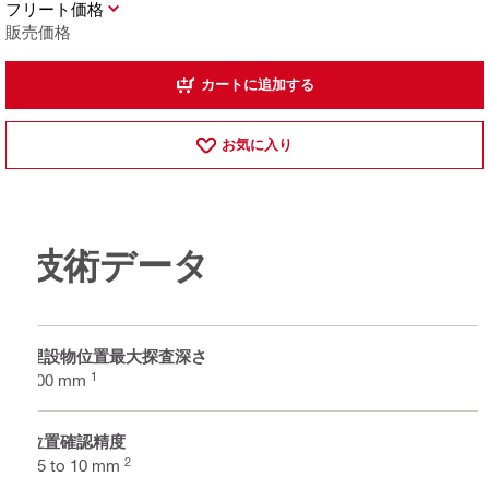
フリート価格
販売価格
カートに追加する
お気に入り
技術データ
埋設物位置最大探査深さ
1
200 mm
位置確認精度
2
±5 to 10 mm