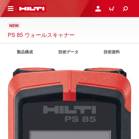
ト内容を表示
ログイン・新規オンライ
カート
NEW
PS 85 ウォールスキャナー
製品構成
技術データ
技術資料