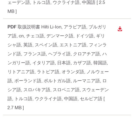
ェーデン語, トルコ語, ウクライナ語, 中国語
[ 2.5
MB ]
PDF
取扱説明書 Hilti Li-Ion
, アラビア語, ブルガリ
ダウン
ア語, cn, チェコ語, デンマーク語, ドイツ語, ギリ
シャ語, 英語, スペイン語, エストニア語, フィンラ
ンド語, フランス語, ヘブライ語, クロアチア語, ハ
ンガリー語, イタリア語, 日本語, カザフ語, 韓国語,
リトアニア語, ラトビア語, オランダ語, ノルウェー
語, ポーランド語, ポルトガル語, ルーマニア語, ロ
シア語, スロバキア語, スロベニア語, スウェーデン
語, トルコ語, ウクライナ語, 中国語, セルビア語
[
2.7 MB ]