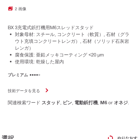
2 画像
BX 3充電式鋲打機用M6スレッドスタッド
対象母材: スチール, コンクリート（軟質）, 石材（グラ
ウト充填コンクリートレンガ）, 石材（ソリッド石灰岩
レンガ）
腐食保護: 亜鉛メッキコーティング <20 µm
使用環境: 乾燥した屋内
プレミアム
技術データを見る
関連検索ワード
スタッド
,
ピン
,
電動鋲打機
,
M6
or
オネジ
.
選択
やりなおす