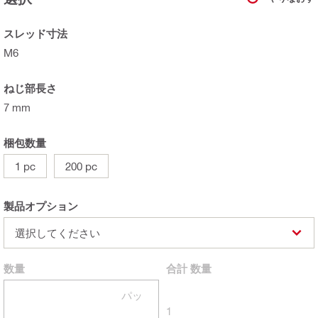
スレッド寸法
M6
ねじ部長さ
7 mm
梱包数量
1 pc
200 pc
製品オプション
選択してください
数量
合計
数量
パッ
1