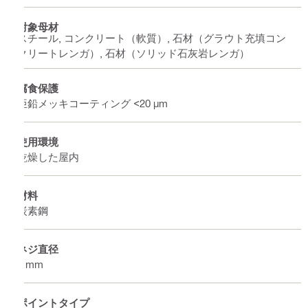
対象母材
スチール, コンクリート（軟質）, 石材（グラウト充填コン
クリートレンガ）, 石材（ソリッド石灰岩レンガ）
腐食保護
亜鉛メッキコーティング <20 µm
使用環境
乾燥した屋内
材料
炭素鋼
ネジ直径
6 mm
ポイントタイプ