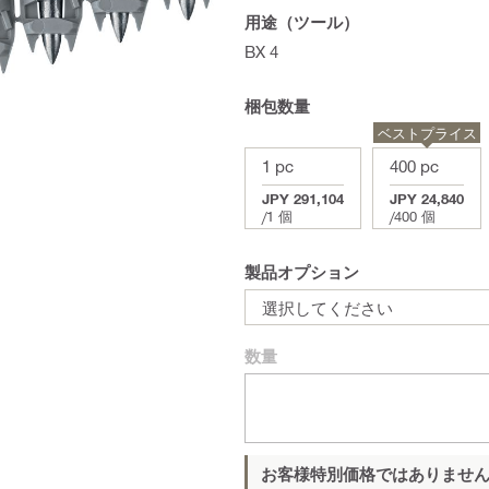
用途（ツール）
BX 4
梱包数量
ベストプライス
1 pc
400 pc
JPY 291,104
JPY 24,840
/
1 個
/
400 個
製品オプション
選択してください
数量
お客様特別価格ではありませ