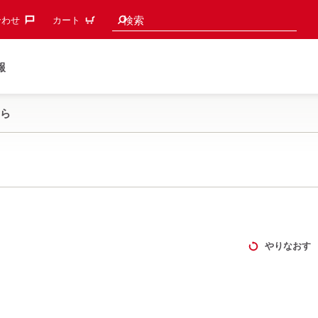
検索候補
検索
わせ‎
カート
報
ら
やりなおす