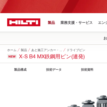
製品
業務支援・サービス
エン
お
ホーム
製品
あと施工アンカー・ネジ・ドライブピン他
ドライブピン
X-S B4 MX鉄鋼用ピン(連発)
NEW
製品構成
技術データ
技術資料