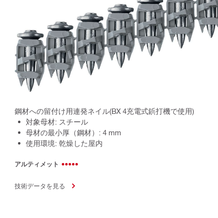
鋼材への留付け用連発ネイル(BX 4充電式鋲打機で使用)
対象母材: スチール
母材の最小厚（鋼材）: 4 mm
使用環境: 乾燥した屋内
アルティメット
技術データを見る