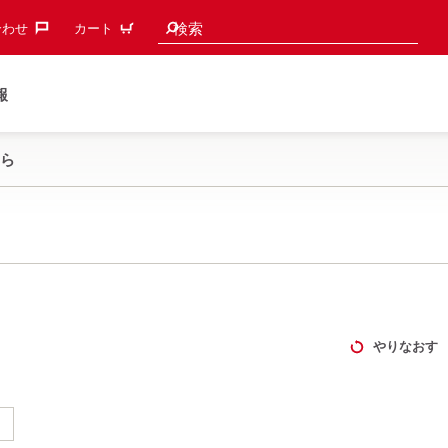
検索候補
検索
わせ‎
カート
報
ら
やりなおす