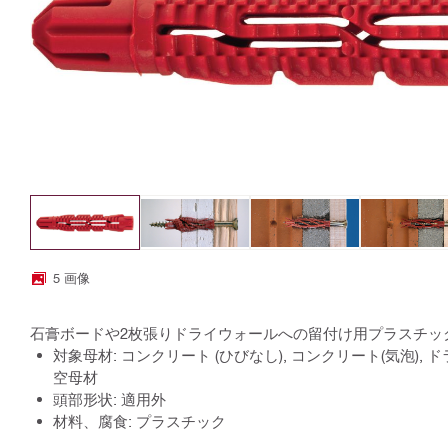
5 画像
石膏ボードや2枚張りドライウォールへの留付け用プラスチッ
対象母材: コンクリート (ひびなし), コンクリート(気泡), 
空母材
頭部形状: 適用外
材料、腐食: プラスチック