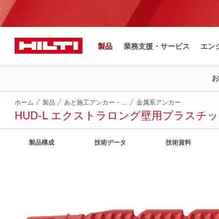
製品
業務支援・サービス
エン
お
ホーム
製品
あと施工アンカー・ネジ・ドライブピン他
金属系アンカー
HUD-L エクストラロング壁用プラスチ
製品構成
技術データ
技術資料