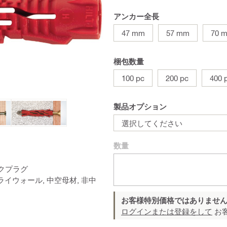
アンカー全長
47 mm
57 mm
70 
梱包数量
100 pc
200 pc
400 
製品オプション
選択してください
数量
クプラグ
ドライウォール, 中空母材, 非中
お客様特別価格ではありませ
ログインまたは登録をして
お