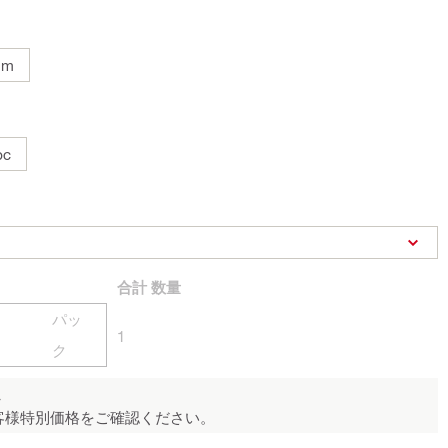
mm
pc
合計
数量
パッ
1
ク
ん
客様特別価格をご確認ください。