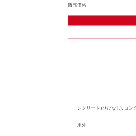
販売価格
コンクリート (ひびなし), コン
適用外