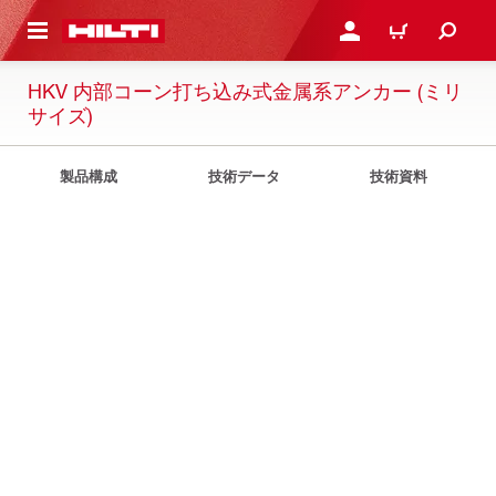
ト内容を表示
ログイン・新規オンライ
カート
HKV 内部コーン打ち込み式金属系アンカー (ミリ
サイズ)
製品構成
技術データ
技術資料