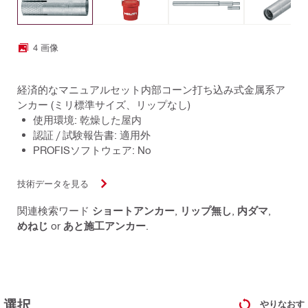
4 画像
経済的なマニュアルセット内部コーン打ち込み式金属系ア
ンカー (ミリ標準サイズ、リップなし)
使用環境: 乾燥した屋内
認証 / 試験報告書: 適用外
PROFISソフトウェア: No
技術データを見る
関連検索ワード
ショートアンカー
,
リップ無し
,
内ダマ
,
めねじ
or
あと施工アンカー
.
選択
やりなおす