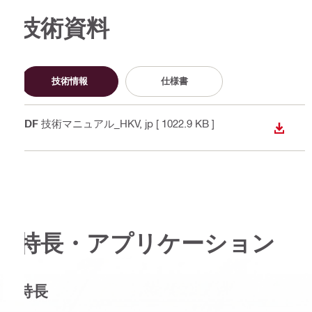
技術資料
技術情報
仕様書
PDF
技術マニュアル_HKV
, jp
[ 1022.9 KB ]
ダウン
特長・アプリケーション
特長