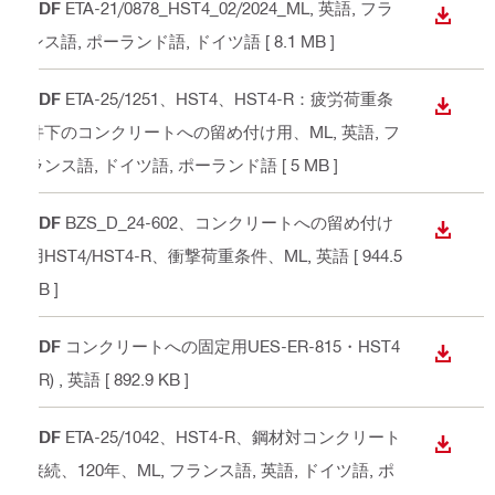
PDF
ETA-21/0878_HST4_02/2024_ML
, 英語, フラ
ダウン
ンス語, ポーランド語, ドイツ語
[ 8.1 MB ]
PDF
ETA-25/1251、HST4、HST4-R：疲労荷重条
ダウン
件下のコンクリートへの留め付け用、ML
, 英語, フ
ランス語, ドイツ語, ポーランド語
[ 5 MB ]
PDF
BZS_D_24-602、コンクリートへの留め付け
ダウン
用HST4/HST4-R、衝撃荷重条件、ML
, 英語
[ 944.5
KB ]
PDF
コンクリートへの固定用UES-ER-815・HST4
ダウン
(-R)
, 英語
[ 892.9 KB ]
PDF
ETA-25/1042、HST4-R、鋼材対コンクリート
ダウン
接続、120年、ML
, フランス語, 英語, ドイツ語, ポ