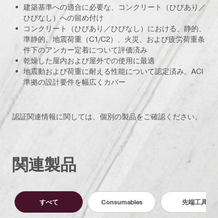
建築基準への適合に必要な、コンクリート（ひびあり／
ひびなし）への留め付け
コンクリート（ひびあり／ひびなし）における、静的、
準静的、地震荷重（C1/C2）、火災、および疲労荷重条
件下のアンカー定着について評価済み
乾燥した屋内および屋外での使用に最適
地震動および荷重に耐える性能について認定済み。ACI
準拠の設計要件を幅広くカバー
認証関連情報に関しては、個別の製品をご確認ください。
関連製品
すべて
Consumables
先端工具