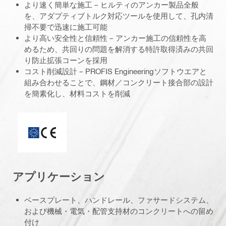
より速く簡単な施工 – ヒルティのアンカー製品全般
を、アダプティブトルク対応ツールを使用して、孔内清
掃不要で迅速に施工可能
より高い安全性と信頼性 – アンカー施工の信頼性を高
めるため、共回りの問題を解消する特許取得済みの共回
り防止拡張コーンを採用
コスト削減設計 – PROFIS Engineeringソフトウエアと
組み合わせることで、鋼材／コンクリート接合部の設計
を簡素化し、材料コストを削減
ETA_CE_Logo_2to1 (3608215)
アプリケーション
ベースプレート、ハンドレール、ファサードシステム、
および機械・電気・配管支持材のコンクリートへの留め
付け