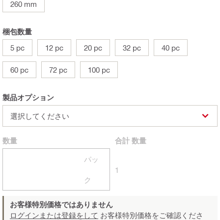
260 mm
梱包数量
5 pc
12 pc
20 pc
32 pc
40 pc
60 pc
72 pc
100 pc
製品オプション
選択してください
数量
合計
数量
パッ
1
ク
お客様特別価格ではありません
ログインまたは登録をして
お客様特別価格をご確認くださ