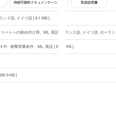
持続可能性ドキュメンテーション
取扱説明書
ーランド語, ドイツ語
[ 8.1 MB ]
コンクリートへの留め付け用、ML
, 英語, フランス語, ドイツ語, ポーラ
ST4-R、衝撃荷重条件、ML
, 英語
[ 944.5 KB ]
892.9 KB ]