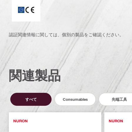
ETA_CE_Logo_2to1 (3608215)
認証関連情報に関しては、個別の製品をご確認ください。
関連製品
すべて
Consumables
先端工具
NURON
NURON