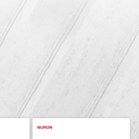
NURON