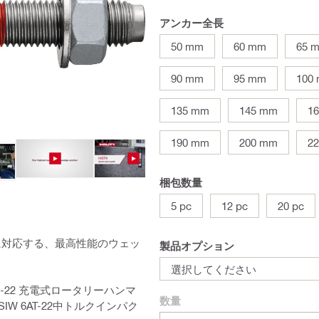
アンカー全長
50 mm
60 mm
65 
90 mm
95 mm
100
135 mm
145 mm
1
190 mm
200 mm
2
梱包数量
5 pc
12 pc
20 pc
に対応する、最高性能のウェッ
製品オプション
選択してください
 6-22 充電式ロータリーハンマ
数量
 SIW 6AT-22中トルクインパク