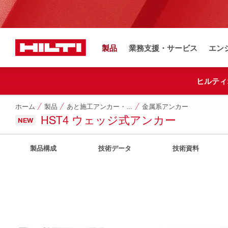
製品
業務支援・サービス
エン
ヒルティ
ホーム
製品
あと施工アンカー・ネジ・ドライブピン他
金属系アンカー
HST4 ウェッジ式アンカー
NEW
製品構成
技術データ
技術資料