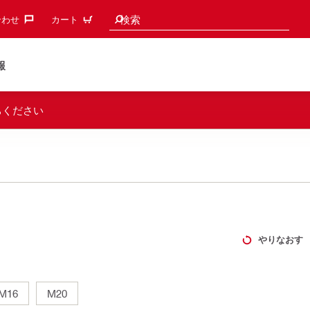
検索候補
検索
わせ‎
カート
報
ちください
やりなおす
M16
M20