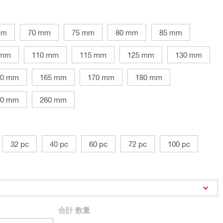
mm
70 mm
75 mm
80 mm
85 mm
 mm
110 mm
115 mm
125 mm
130 mm
60 mm
165 mm
170 mm
180 mm
20 mm
260 mm
32 pc
40 pc
60 pc
72 pc
100 pc
合計
数量