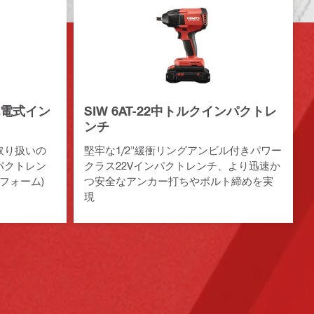
チ充電式イン
SIW 6AT-22中トルクインパクトレ
ンチ
取り扱いの
堅牢な1/2"緩衝リングアンビル付きパワー
パクトレン
クラス22Vインパクトレンチ、より迅速か
トフォーム)
つ安全なアンカー打ちやボルト締めを実
現