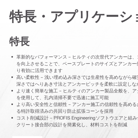
特長・アプリケーシ
特長
革新的なパフォーマンス – ヒルティの次世代アンカーは
を向上させることで、ベースプレートのサイズとアンカー
り有効に活用できます
高い柔軟性 – 浅い埋め込み深さでは生産性を高めながら
深さではへりあき寸法とアンカーピッチを柔軟に設定しな
より速く簡単な施工 – ヒルティのアンカー製品全般を、
を使用して、孔内清掃不要で迅速に施工可能
より高い安全性と信頼性 – アンカー施工の信頼性を高め
る特許取得済みの共回り防止拡張コーンを採用
コスト削減設計 – PROFIS Engineeringソフトウエ
クリート接合部の設計を簡素化し、材料コストを削減