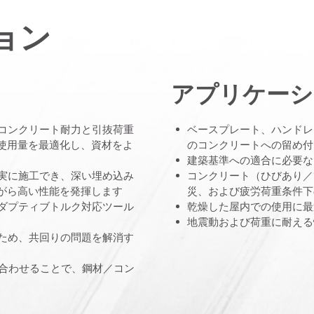
ョン
アプリケーシ
、コンクリート耐力と引抜荷重
ベースプレート、ハンドレ
使用量を最適化し、資材をよ
のコンクリートへの留め付
建築基準への適合に必要な
確実に施工でき、深い埋め込み
コンクリート（ひびあり／
がら高い性能を発揮します
災、および疲労荷重条件下
アダプティブトルク対応ツール
乾燥した屋内での使用に最
地震動および荷重に耐える
るため、共回りの問題を解消す
アと組み合わせることで、鋼材／コン