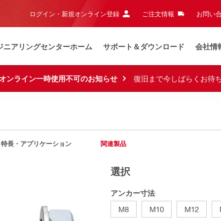
ログイン・新規オンライン登録
ご注文情報
お問い合
ジニアリングセンターホーム
サポート＆ダウンロード
会社情
オンライン一時使用不可のお知らせ
復旧まで今しばらくお待
特長・アプリケーション
関連製品
選択
アンカー寸法
M8
M10
M12