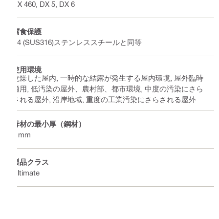
DX 460, DX 5, DX 6
腐食保護
A4 (SUS316)ステンレススチールと同等
使用環境
乾燥した屋内, 一時的な結露が発生する屋内環境, 屋外臨時
適用, 低汚染の屋外、農村部、都市環境, 中度の汚染にさら
される屋外, 沿岸地域, 重度の工業汚染にさらされる屋外
母材の最小厚（鋼材）
8 mm
製品クラス
Ultimate