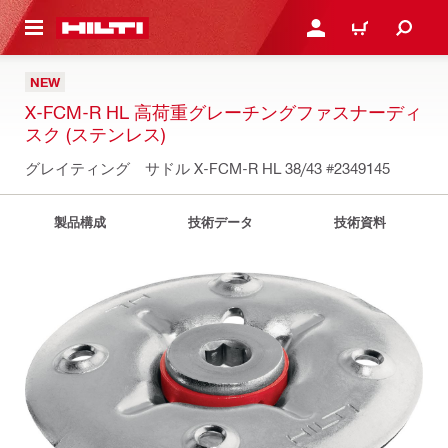
ト内容を表示
ログイン・新規オンライ
カート
NEW
X-FCM-R HL 高荷重グレーチングファスナーディ
スク (ステンレス)
グレイティング゙サドル X-FCM-R HL 38/43
#2349145
製品構成
技術データ
技術資料