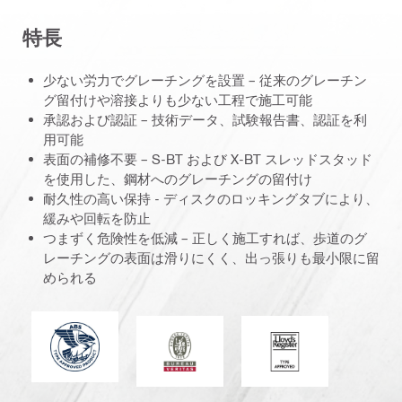
特長
少ない労力でグレーチングを設置 – 従来のグレーチン
グ留付けや溶接よりも少ない工程で施工可能
承認および認証 – 技術データ、試験報告書、認証を利
用可能
表面の補修不要 – S-BT および X-BT スレッドスタッド
を使用した、鋼材へのグレーチングの留付け
耐久性の高い保持 - ディスクのロッキングタブにより、
緩みや回転を防止
つまずく危険性を低減 – 正しく施工すれば、歩道のグ
レーチングの表面は滑りにくく、出っ張りも最小限に留
められる
アメリカ船級協会
ビュロー ヴェリタス
Lloyd's Register