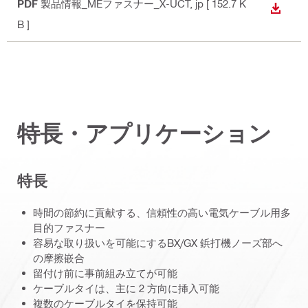
PDF
製品情報_MEファスナー_X-UCT
, jp
[ 152.7 K
ダウン
B ]
特長・アプリケーション
特長
時間の節約に貢献する、信頼性の高い電気ケーブル用多
目的ファスナー
容易な取り扱いを可能にするBX/GX 鋲打機ノーズ部へ
の摩擦嵌合
留付け前に事前組み立てが可能
ケーブルタイは、主に 2 方向に挿入可能
複数のケーブルタイを保持可能