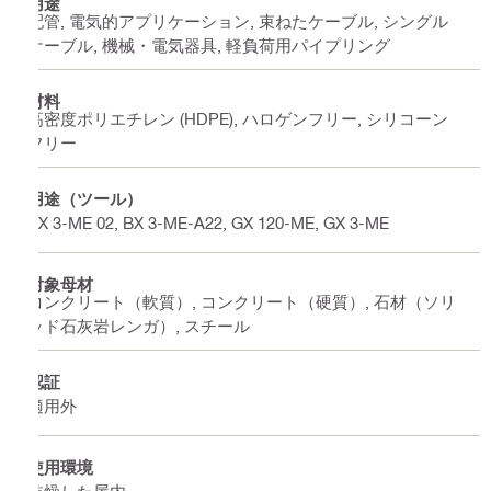
用途
配管, 電気的アプリケーション, 束ねたケーブル, シングル
ケーブル, 機械・電気器具, 軽負荷用パイプリング
材料
高密度ポリエチレン (HDPE), ハロゲンフリー, シリコーン
フリー
用途（ツール）
BX 3-ME 02, BX 3-ME-A22, GX 120-ME, GX 3-ME
対象母材
コンクリート（軟質）, コンクリート（硬質）, 石材（ソリ
ッド石灰岩レンガ）, スチール
認証
適用外
使用環境
乾燥した屋内