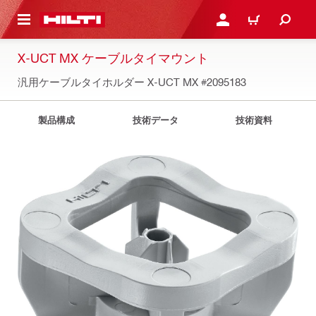
ト内容を表示
ログイン・新規オンライ
カート
X-UCT MX ケーブルタイマウント
汎用ケーブルタイホルダー X-UCT MX
#2095183
製品構成
技術データ
技術資料