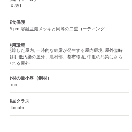
DX 351
腐食保護
45 µm 溶融亜鉛メッキと同等の二重コーティング
使用環境
乾燥した屋内, 一時的な結露が発生する屋内環境, 屋外臨時
適用, 低汚染の屋外、農村部、都市環境, 中度の汚染にさら
される屋外
母材の最小厚（鋼材）
6 mm
製品クラス
Ultimate