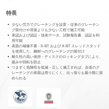
特長
少ない労力でグレーチングを設置 – 従来のグレーチン
グ留付けや溶接よりも少ない工程で施工可能
承認および認証 – 技術データ、試験報告書、認証を利
用可能
表面の補修不要 - S-BT および X-BT スレッドスタッド
を使用した、鋼材へのグレーチングの留付け
耐久性の高い保持 - ディスクのロッキングタブにより、
緩みや回転を防止
つまずく危険性を低減 – 正しく施工すれば、歩道のグ
レーチングの表面は滑りにくく、出っ張りも最小限に留
められる
アメリカ船級協会
ビュロー ヴェリタス