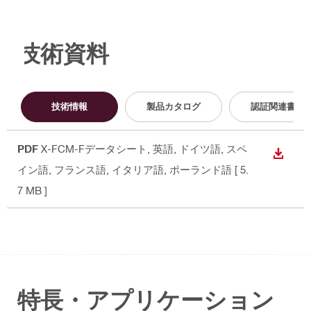
技術資料
技術情報
製品カタログ
認証関連書類
PDF
X-FCM-Fデータシート
, 英語, ドイツ語, スペ
ダウン
イン語, フランス語, イタリア語, ポーランド語
[ 5.
7 MB ]
特長・アプリケーション