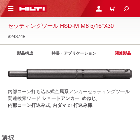
ト内容を表示
ログイン・新規オンライ
カート
セッティングツール HSD-M M8 5/16"X30
#243748
製品構成
特長・アプリケーション
関連製品
内部コーン打ち込み式金属系アンカーセッティングツ―ル
関連検索ワード
ショートアンカー
,
めねじ
,
内部コーン打込み式
,
内ダマ
or
打込み棒
.
選択