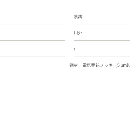
炭素鋼
適用外
No
鋼材、電気亜鉛メッキ（5 µm