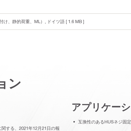
の留付け、静的荷重、ML）
, ドイツ語
[ 1.6 MB ]
ョン
アプリケーシ
互換性のあるHUSネジ固
する、2021年12月21日の報