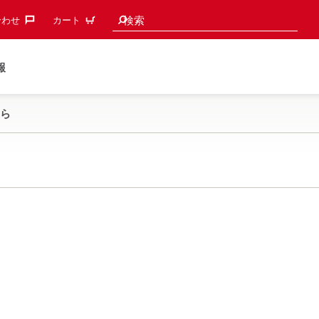
検索候補
検索
わせ‎
カート
報
ら