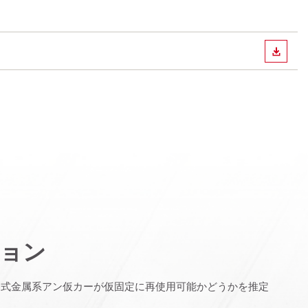
ダウン
ョン
定式金属系アン仮カーが仮固定に再使用可能かどうかを推定