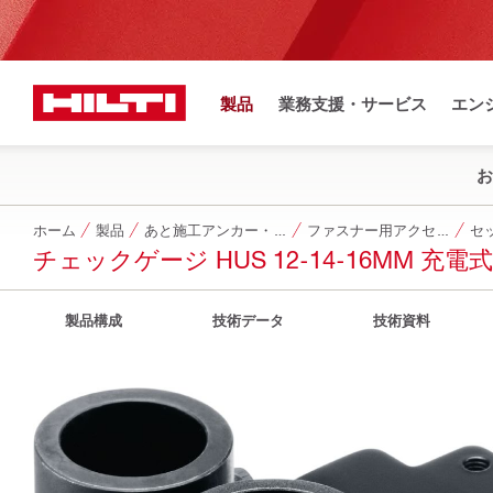
製品
業務支援・サービス
エン
お
ホーム
製品
あと施工アンカー・ネジ・ドライブピン他
ファスナー用アクセサリー
セ
チェックゲージ HUS 12-14-16MM 充電式
製品構成
技術データ
技術資料