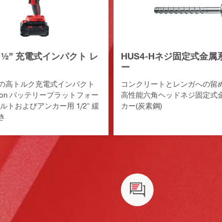
22 ½” 充電式インパクト レ
HUS4-Hネジ固定式金属
ー
の高トルク充電式インパクト
コンクリートとレンガへの留
uron バッテリープラットフォー
高性能六角ヘッドネジ固定式
ルトおよびアンカー用 1/2" 緩
カー(炭素鋼)
き