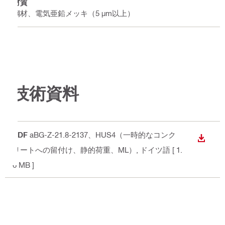
材質
鋼材、電気亜鉛メッキ（5 µm以上）
技術資料
PDF
aBG-Z-21.8-2137、HUS4（一時的なコンク
ダウン
リートへの留付け、静的荷重、ML）
, ドイツ語
[ 1.
6 MB ]