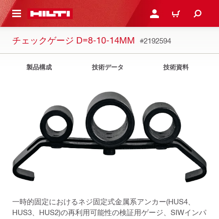
ト内容を表示
ログイン・新規オンライ
カート
チェックゲージ D=8-10-14MM
#2192594
製品構成
技術データ
技術資料
一時的固定におけるネジ固定式金属系アンカー(HUS4、
HUS3、HUS2)の再利用可能性の検証用ゲージ、SIWインパ