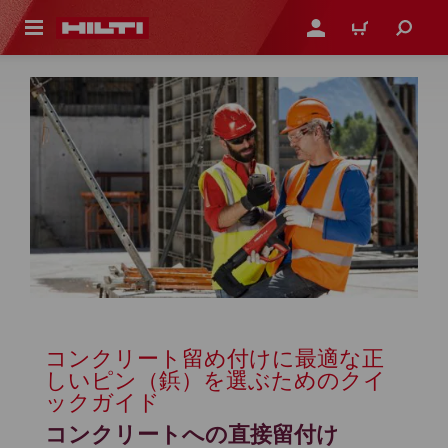
ト内容を表示
ログイン・新規オンライ
カート
コンクリート留め付けに最適な正
しいピン（鋲）を選ぶためのクイ
ックガイド
コンクリートへの直接留付け