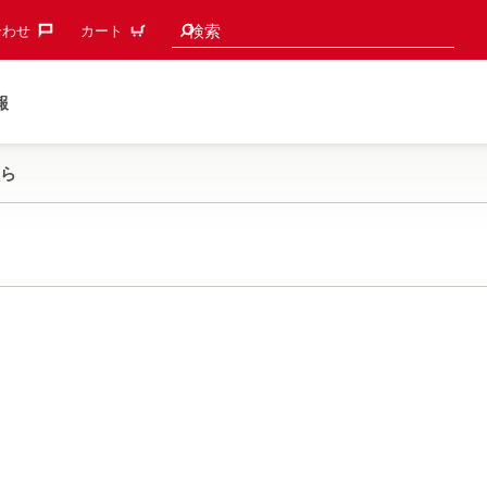
検索候補
検索
わせ‎
カート
報
ら