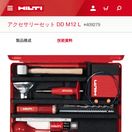
ト内容を表示
ログイン・新規オンライ
カート
アクセサリーセット DD M12 L
#409279
製品構成
技術資料