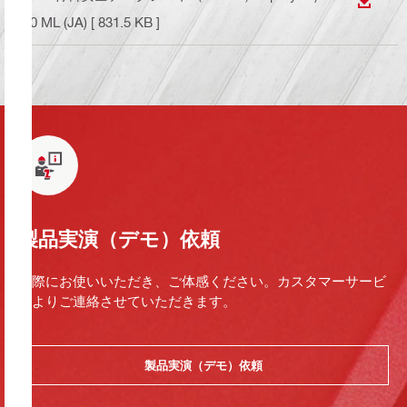
ダウン
00 ML (JA)
[ 831.5 KB ]
製品実演（デモ）依頼
実際にお使いいただき、ご体感ください。カスタマーサービ
スよりご連絡させていただきます。
製品実演（デモ）依頼