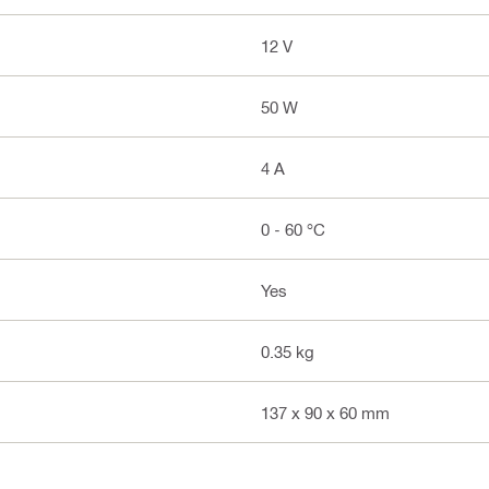
12 V
50 W
4 A
0 - 60 °C
Yes
0.35 kg
137 x 90 x 60 mm