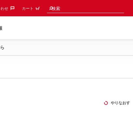
検索候補
検索
わせ‎
カート
報
ら
やりなおす