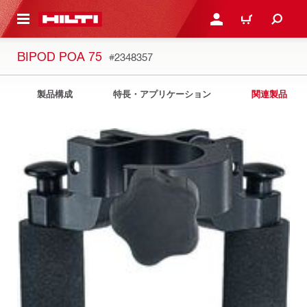
ト内容を表示
ログイン・新規オンライ
カート
BIPOD POA 75
#2348357
製品構成
特長・アプリケーション
関連製品