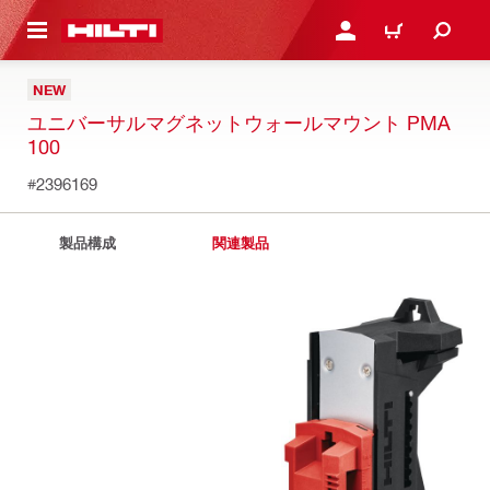
ト内容を表示
ログイン・新規オンライ
カート
NEW
ユニバーサルマグネットウォールマウント PMA
100
#2396169
製品構成
関連製品