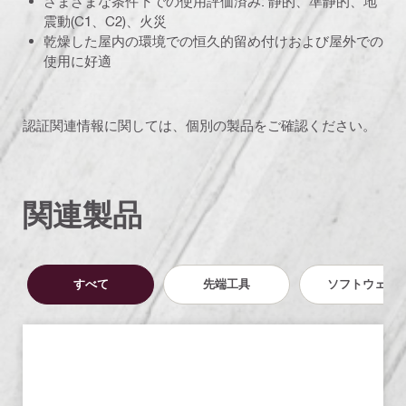
さまざまな条件下での使用評価済み: 静的、準静的、地
震動(C1、C2)、火災
乾燥した屋内の環境での恒久的留め付けおよび屋外での
使用に好適
認証関連情報に関しては、個別の製品をご確認ください。
関連製品
すべて
先端工具
ソフトウェア