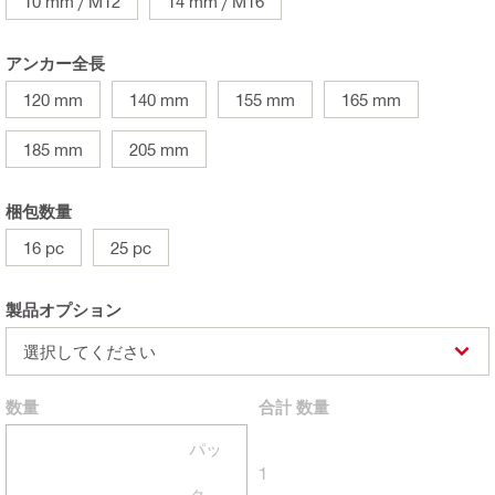
10 mm / M12
14 mm / M16
アンカー全長
120 mm
140 mm
155 mm
165 mm
185 mm
205 mm
梱包数量
16 pc
25 pc
製品オプション
選択してください
数量
合計
数量
パッ
1