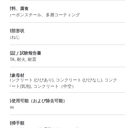
材料、腐食
カーボンスチール、多層コーティング
頭部形状
おねじ
認証 / 試験報告書
ETA, 耐火, 耐震
対象母材
コンクリート (ひびあり), コンクリート (ひびなし), コンク
リート(気泡), コンクリート（中空）
再使用可能（および除去可能）
Yes
清掃手順