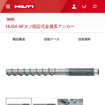
ト内容を表示
ログイン・新規オンライ
カート
NEW
HUS4-AFネジ固定式金属系アンカー
製品構成
技術データ
技術資料