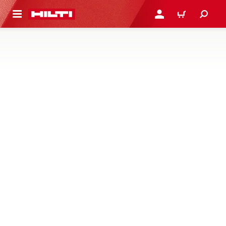
ト内容を表示
ログイン・新規オンライ
カート
その他充電工具付属品
パドルミキサー、リベットツール、ニブラーなどのアクセ
サリーはこちら
1 製品
NEW