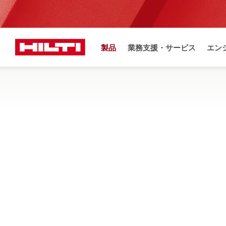
製品
業務支援・サービス
エン
お
ホーム
製品
電動工具
工具用アクセサリー
その他充電工具付属品
パドルミキサー、リベットツール、ニブラーなどのアクセサ
条件から探す
r19220744
タイプ