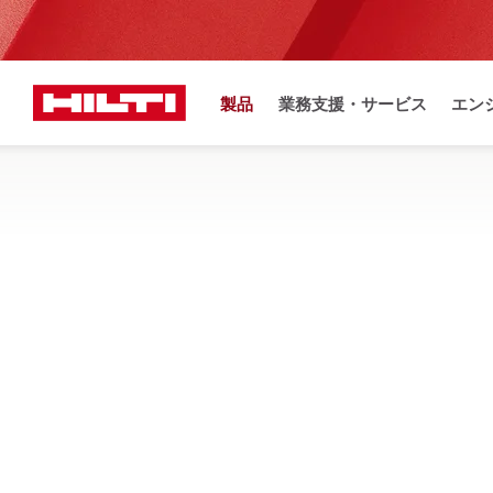
製品
業務支援・サービス
エン
お
ホーム
製品
電動工具
ドリルドライバー・スクリュードライバ
木材、金属、レンガへなどの軽負荷から高負荷の穿孔で、高
リュードライバーを見る
条件から探す
SF 30
検索条件をすべて解除
マグネット式ドリルプレ