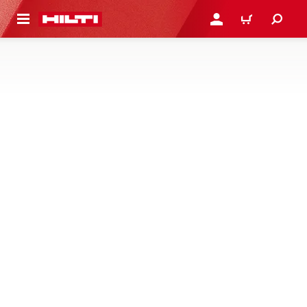
ト内容を表示
ログイン・新規オンライ
カート
三脚
あなたの工具の機能を拡張・強化するために設計された弊
社の幅広い電動工具アクセサリーをご覧ください。
1 製品
NEW