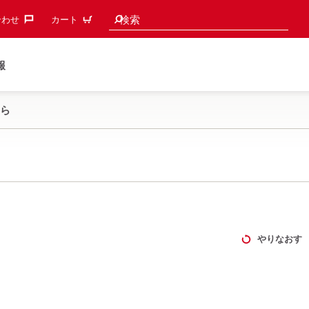
検索候補
検索
わせ‎
カート
報
ら
やりなおす