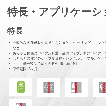
特長・アプリケーシ
特長
一般的な各種母材の貫通孔を効果的にシーリング - コン
など
あらゆる種類のパイプ用貫通 - 金属パイプ、断熱パイプ
ほとんどの種類のケーブル貫通 - シングルケーブル、ケー
汎用 - 単一製品で多くの防火用用途に対応
保管期限18ヶ月
ULグリーンガードゴールド
防音
化学物質耐性
煙・ガス気密性