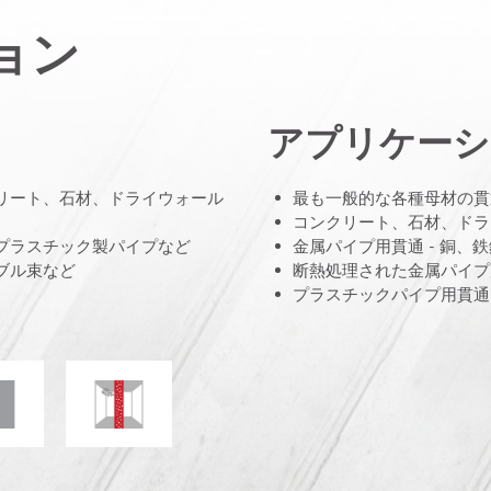
ョン
アプリケーシ
クリート、石材、ドライウォール
最も一般的な各種母材の貫
コンクリート、石材、ドラ
、プラスチック製パイプなど
金属パイプ用貫通 - 銅、鉄
ブル束など
断熱処理された金属パイプ用
プラスチックパイプ用貫通 
電気抵抗
カビ、白カビ耐性