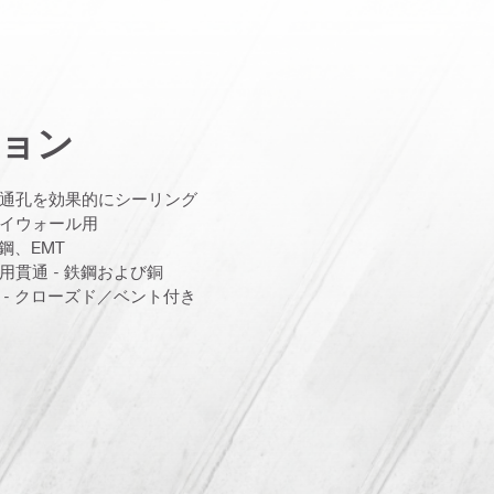
ョン
通孔を効果的にシーリング
イウォール用
鋼、EMT
貫通 - 鉄鋼および銅
- クローズド／ベント付き