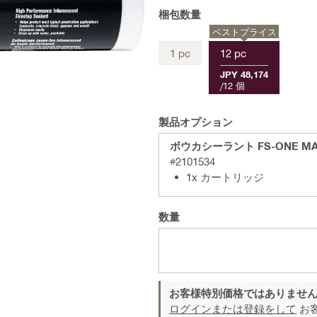
梱包数量
ベストプライス
1 pc
12 pc
JPY 48,174
/
12 個
製品オプション
ボウカシーラント FS-ONE MAX
#2101534
1x カートリッジ
数量
お客様特別価格ではありませ
ログインまたは登録をして
お