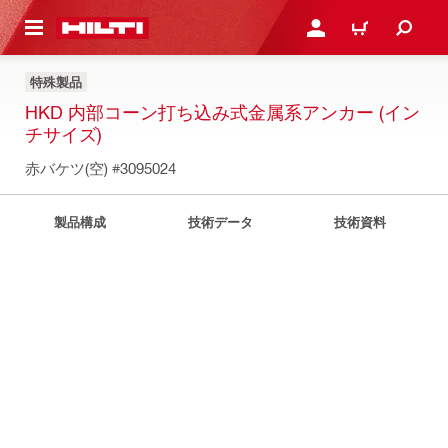
ト内容を表示
ログイン・新規オンライ
カート
特殊製品
HKD 内部コーン打ち込み式金属系アンカー (イン
チサイズ)
赤バケツ(空)
#3095024
製品構成
技術データ
技術資料