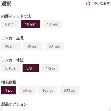
選択
やりなおす
内部スレッド寸法
8 mm
10 mm
13 mm
アンカー全長
30 mm
40 mm
50 mm
アンカー寸法
5/16 in
3/8 in
1/2 in
梱包数量
1 pc
50 pc
100 pc
500 pc
製品オプション