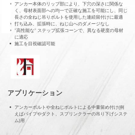
アンカー本体のリップ部により、下穴の深さに関係な
く、母材表面部への均一で正確な施工を可能にし、同じ
長さの全ねじ吊りボルトを使用した連続留付けに最適
打ち込み、拡張時に、ねじ山へのダメージなし
"高性能な" ステップ拡張コーンで、異なる硬度の母材
に適応
施工を目視確認可能
火炎耐性
アプリケーション
アンカーボルトや全ねじボルトによる中量留め付け(例
えばパイプやダクト、スプリンクラーの吊り下げシステ
ム)用