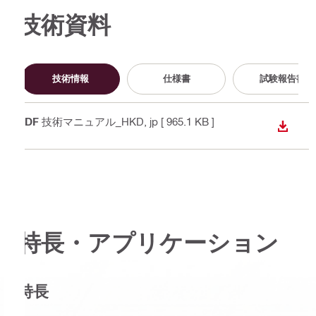
技術資料
技術情報
仕様書
試験報告書
PDF
技術マニュアル_HKD
, jp
[ 965.1 KB ]
ダウン
特長・アプリケーション
特長