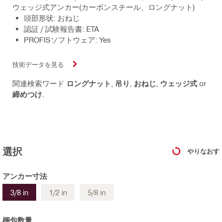
ウェッジ式アンカー(カーボンスチール、ロングナット)
頭部形状: おねじ
認証 / 試験報告書: ETA
PROFISソフトウェア: Yes
技術データを見る
関連検索ワード
ロングナット
,
吊り
,
おねじ
,
ウェッジ式
or
締めつけ
.
選択
やりなおす
アンカー寸法
3/8 in
1/2 in
5/8 in
梱包数量