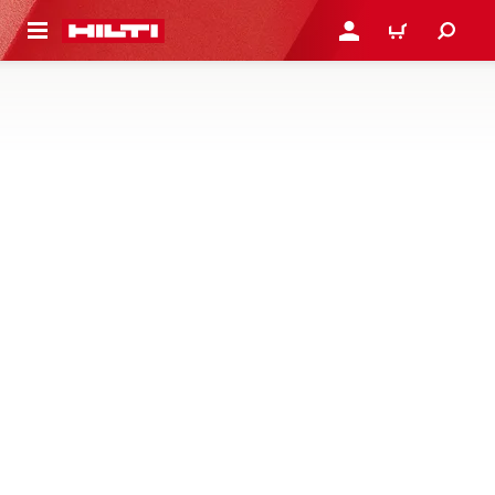
ト内容を表示
ログイン・新規オンライ
カート
留め付け要素
ケーブルと配管の迅速な留付け方法は常にそろっていま
す。 鋼材ピンおよびコンクリートピンで留め付けることが
できる、ヒルティの広範な MEP ファスナーをご覧くださ
い
1 製品