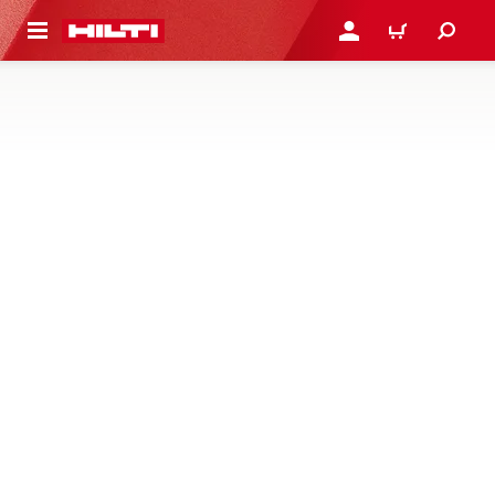
ト内容を表示
ログイン・新規オンライ
カート
留め付け要素
ケーブルと配管の迅速な留付け方法は常にそろっていま
す。 鋼材ピンおよびコンクリートピンで留め付けることが
できる、ヒルティの広範な MEP ファスナーをご覧くださ
い
1 製品