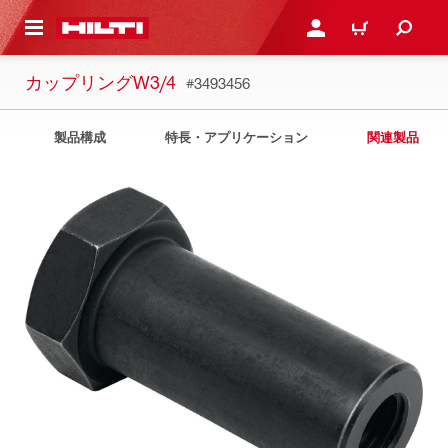
ト内容を表示
ログイン・新規オンライ
カート
カップリングW3/4
#3493456
製品構成
特長・アプリケーション
関連製品