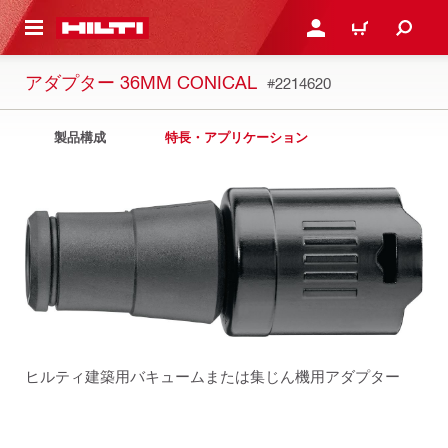
ト内容を表示
ログイン・新規オンライ
カート
アダプター 36MM CONICAL
#2214620
製品構成
特長・アプリケーション
ヒルティ建築用バキュームまたは集じん機用アダプター