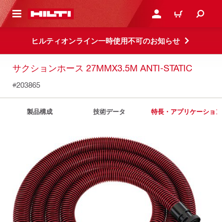
ト内容を表示
ログイン・新規オンライ
カート
ヒルティオンライン一時使用不可のお知らせ
サクションホース 27MMX3.5M ANTI-STATIC
#203865
製品構成
技術データ
特長・アプリケーション